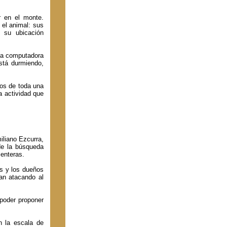
ar en el monte.
 el animal: sus
y su ubicación
 la computadora
stá durmiendo,
tos de toda una
a actividad que
iliano Ezcurra,
de la búsqueda
enteras.
és y los dueños
an atacando al
poder proponer
n la escala de