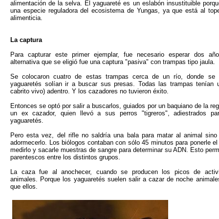
alimentación de la selva. El yaguareté es un eslabón insustituible porq
una especie reguladora del ecosistema de Yungas, ya que está al top
alimenticia.
La captura
Para capturar este primer ejemplar, fue necesario esperar dos añ
alternativa que se eligió fue una captura "pasiva" con trampas tipo jaula.
Se colocaron cuatro de estas trampas cerca de un río, donde se 
yaguaretés solían ir a buscar sus presas. Todas las trampas tenían 
cabrito vivo) adentro. Y los cazadores no tuvieron éxito.
Entonces se optó por salir a buscarlos, guiados por un baquiano de la re
un ex cazador, quien llevó a sus perros "tigreros", adiestrados p
yaguaretés.
Pero esta vez, del rifle no saldría una bala para matar al animal sin
adormecerlo. Los biólogos contaban con sólo 45 minutos para ponerle el c
medirlo y sacarle muestras de sangre para determinar su ADN. Esto permi
parentescos entre los distintos grupos.
La caza fue al anochecer, cuando se producen los picos de activ
animales. Porque los yaguaretés suelen salir a cazar de noche animal
que ellos.