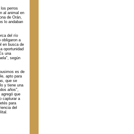
 los perros
on al animal en
zona de Orán,
os lo andaban
rca del río
 obligaron a
ol en busca de
la oportunidad
 Es una
uela", según
e pusimos es de
ble, apto para
as, que se
lo y tiene una
 dos años",
Y agregó que
o capturar a
retés para
iencia del
ital.