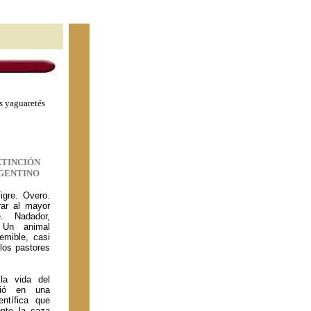
os yaguaretés
XTINCIÓN
GENTINO
gre. Overo.
ar al mayor
e. Nadador,
. Un animal
emible, casi
los pastores
a vida del
tió en una
entífica que
ente la caza