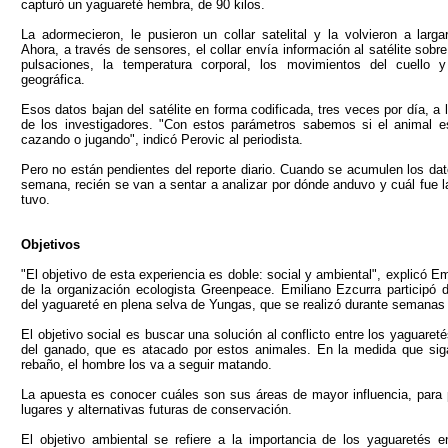
capturó un yaguareté hembra, de 90 kilos.
La adormecieron, le pusieron un collar satelital y la volvieron a larg
Ahora, a través de sensores, el collar envía información al satélite sobre
pulsaciones, la temperatura corporal, los movimientos del cuello 
geográfica.
Esos datos bajan del satélite en forma codificada, tres veces por día, a
de los investigadores. "Con estos parámetros sabemos si el animal e
cazando o jugando", indicó Perovic al periodista.
Pero no están pendientes del reporte diario. Cuando se acumulen los da
semana, recién se van a sentar a analizar por dónde anduvo y cuál fue l
tuvo.
Objetivos
"El objetivo de esta experiencia es doble: social y ambiental", explicó Em
de la organización ecologista Greenpeace. Emiliano Ezcurra participó 
del yaguareté en plena selva de Yungas, que se realizó durante semanas 
El objetivo social es buscar una solución al conflicto entre los yaguaret
del ganado, que es atacado por estos animales. En la medida que sig
rebaño, el hombre los va a seguir matando.
La apuesta es conocer cuáles son sus áreas de mayor influencia, para 
lugares y alternativas futuras de conservación.
El objetivo ambiental se refiere a la importancia de los yaguaretés e