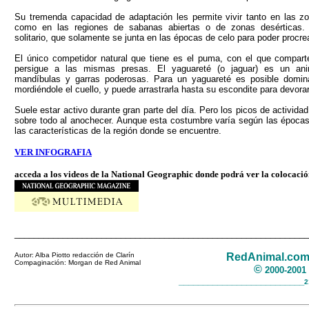
Su tremenda capacidad de adaptación les permite vivir tanto en las zo
como en las regiones de sabanas abiertas o de zonas desérticas.
solitario, que solamente se junta en las épocas de celo para poder procrea
El único competidor natural que tiene es el puma, con el que comparte 
persigue a las mismas presas. El yaguareté (o jaguar) es un ani
mandíbulas y garras poderosas. Para un yaguareté es posible domi
mordiéndole el cuello, y puede arrastrarla hasta su escondite para devorar
Suele estar activo durante gran parte del día. Pero los picos de activida
sobre todo al anochecer. Aunque esta costumbre varía según las épocas
las características de la región donde se encuentre.
VER INFOGRAFIA
acceda a los videos de la National Geographic donde podrá ver la colocación
_____________________________________________________________
Autor: Alba Piotto redacción de Clarín
RedAnimal.co
Compaginación: Morgan de Red Animal
©
2000-200
__________________________
2