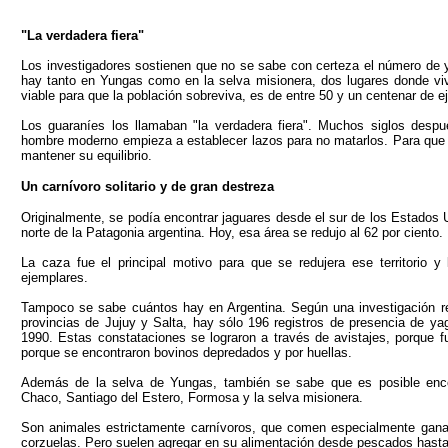
"La verdadera fiera"
Los investigadores sostienen que no se sabe con certeza el número de 
hay tanto en Yungas como en la selva misionera, dos lugares donde vi
viable para que la población sobreviva, es de entre 50 y un centenar de e
Los guaraníes los llamaban "la verdadera fiera". Muchos siglos despué
hombre moderno empieza a establecer lazos para no matarlos. Para que 
mantener su equilibrio.
Un carnívoro solitario y de gran destreza
Originalmente, se podía encontrar jaguares desde el sur de los Estados 
norte de la Patagonia argentina. Hoy, esa área se redujo al 62 por ciento.
La caza fue el principal motivo para que se redujera ese territorio y
ejemplares.
Tampoco se sabe cuántos hay en Argentina. Según una investigación re
provincias de Jujuy y Salta, hay sólo 196 registros de presencia de y
1990. Estas constataciones se lograron a través de avistajes, porque 
porque se encontraron bovinos depredados y por huellas.
Además de la selva de Yungas, también se sabe que es posible enco
Chaco, Santiago del Estero, Formosa y la selva misionera.
Son animales estrictamente carnívoros, que comen especialmente gana
corzuelas. Pero suelen agregar en su alimentación desde pescados hasta 