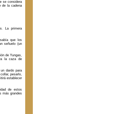
ue se considera
e de la cadena
os. La primera
sabía que los
un señuelo (un
gión de Yungas,
ara la caza de
o un dardo para
ollar, pesarlo,
tirá establecer
idad de estos
es más grandes