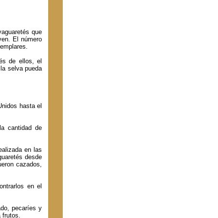
yaguaretés que
ven. El número
jemplares.
s de ellos, el
la selva pueda
Unidos hasta el
 la cantidad de
alizada en las
aguaretés desde
fueron cazados,
ntrarlos en el
do, pecaríes y
frutos.