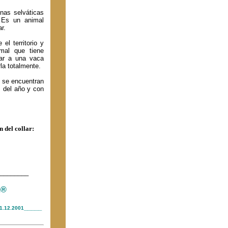
nas selváticas
 Es un animal
r.
el territorio y
mal que tiene
nar a una vaca
la totalmente.
d se encuentran
 del año y con
 del collar:
________
m®
1
_____
1.12.2001