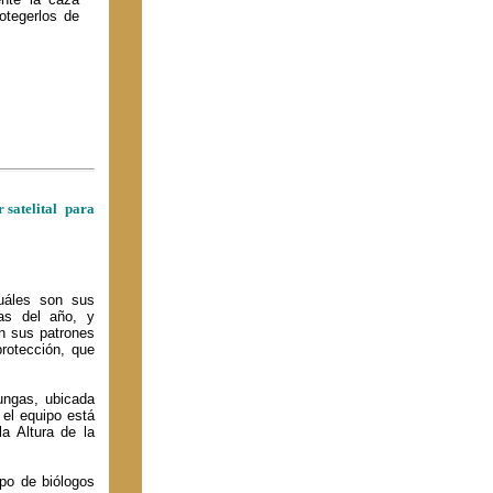
otegerlos de
 satelital para
cuáles son sus
as del año, y
n sus patrones
protección, que
ungas, ubicada
 el equipo está
la Altura de la
upo de biólogos