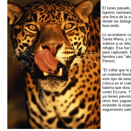
El lunes pasado,
tigreros rastrear
una finca de la 
donde los biólog
buscando.
Lo acorralaron ce
Santa María, y lo
subirse a un árb
refugio. Esa fue 
para capturarlo.
hembra casi "ab
Perovic.
"El collar que l
un material flexi
este tipo de tare
coloca en el cuel
batería que dura
contó Ezcurra. 
ya tienen previst
otros tres yagua
extender la exper
seguimiento satel