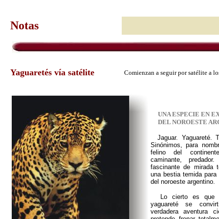
Notas
Yaguaretés vía satélite
Comienzan a seguir por satélite a l
UNA ESPECIE EN E
DEL NOROESTE AR
Jaguar. Yaguareté. Ti
Sinónimos, para nombr
felino del continent
caminante, predador
fascinante de mirada t
una bestia temida para 
del noroeste argentino.
Lo cierto es que l
yaguareté se convir
verdadera aventura ci
pretende frenar totalm