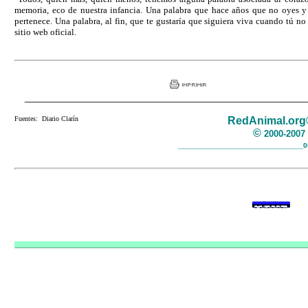
memoria, eco de nuestra infancia. Una palabra que hace años que no oyes y
pertenece. Una palabra, al fin, que te gustaría que siguiera viva cuando tú no 
sitio web oficial.
__________________________________________________________
Fuentes: Diario Clarín
RedAnimal.org
©
2000-200
__________________________
0