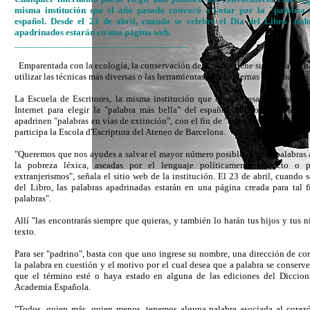
misma institución que el año pasado convocó a votar por la "palabra 
español. Desde el 23 de abril, cuando se celebre el Día del Libro, tod
apadrinados estarán en una página web.
____________________________________
Emparentada con la ecología, la conservación del idioma tiene su propia lucha
utilizar las técnicas más diversas o las herramientas más modernas en su batalla
La Escuela de Escritores, la misma institución que el año pasado llamó a 
Internet para elegir la "palabra más bella" del español, convoca ahora a q
apadrinen "palabras en vías de extinción", con el fin de "conservarla". En la in
participa la Escola d'Escriptura del Ateneo de Barcelona.
"Queremos que nos ayudes a salvar el mayor número posible de esas palabras
la pobreza léxica, aseadas por el lenguaje políticamente correcto o p
extranjerismos", señala el sitio web de la institución. El 23 de abril, cuando s
del Libro, las palabras apadrinadas estarán en una página creada para tal f
palabras".
Allí "las encontrarás siempre que quieras, y también lo harán tus hijos y tus ni
texto.
Para ser "padrino", basta con que uno ingrese su nombre, una dirección de cor
la palabra en cuestión y el motivo por el cual desea que a palabra se conserve.
que el término esté o haya estado en alguna de las ediciones del Diccion
Academia Española.
"Todos, quien más, quien menos, tenemos alguna palabra asociada al corazón